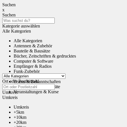
Suchen
x
Suchen
Kategorie auswählen
Alle Kategorien
Alle Kategorien
Antennen & Zubehör
Bauteile & Bausätze
Bücher, Zeitschriften & gedrucktes
Computer & Software
Empfänger & Radios
Funk-Zubehör
Tauschen & Schenken
Ort oder Postleitzahl
Teams & Bekanntschaften
Transceiver & Funkgeräte
Veranstaltungen & Kurse
Umkreis
Umkreis
Umkreis
+5km
+10km
+20km