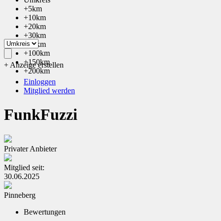
+5km
+10km
+20km
+30km
+50km
+100km
+150km
+ Anzeige erstellen
+200km
Einloggen
Mitglied werden
FunkFuzzi
Privater Anbieter
Mitglied seit:
30.06.2025
Pinneberg
Bewertungen