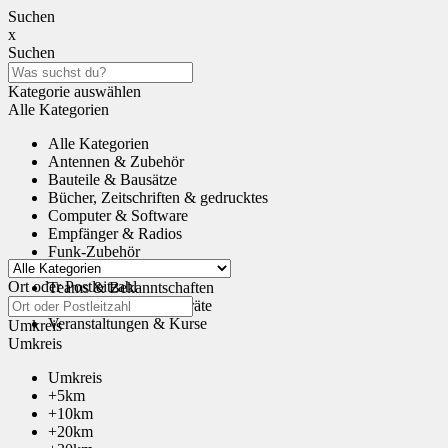
Suchen
x
Suchen
Kategorie auswählen
Alle Kategorien
Alle Kategorien
Antennen & Zubehör
Bauteile & Bausätze
Bücher, Zeitschriften & gedrucktes
Computer & Software
Empfänger & Radios
Funk-Zubehör
Tauschen & Schenken
Ort oder Postleitzahl
Teams & Bekanntschaften
Transceiver & Funkgeräte
Veranstaltungen & Kurse
Umkreis
Umkreis
Umkreis
+5km
+10km
+20km