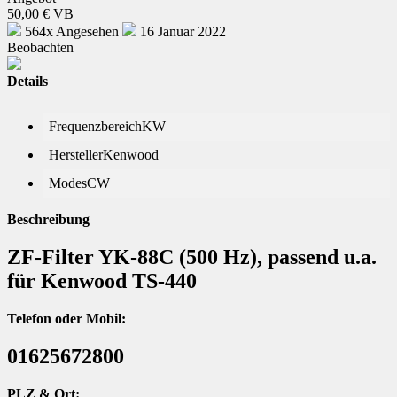
50,00 € VB
564x Angesehen
16 Januar 2022
Beobachten
Details
Frequenzbereich
KW
Hersteller
Kenwood
Modes
CW
Beschreibung
ZF-Filter YK-88C (500 Hz), passend u.a.
für Kenwood TS-440
Telefon oder Mobil:
01625672800
PLZ & Ort: