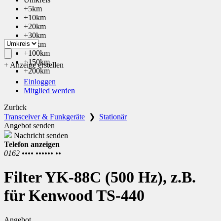
+5km
+10km
+20km
+30km
+50km
+100km
+150km
+ Anzeige erstellen
+200km
Einloggen
Mitglied werden
Zurück
Transceiver & Funkgeräte
❯
Stationär
Angebot senden
Nachricht senden
Telefon anzeigen
0162 •••• •••••• ••
Filter YK-88C (500 Hz), z.B.
für Kenwood TS-440
Angebot