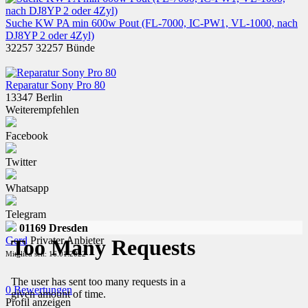
Suche KW PA min 600w Pout (FL-7000, IC-PW1, VL-1000, nach
DJ8YP 2 oder 4Zyl)
32257 32257 Bünde
Reparatur Sony Pro 80
13347 Berlin
Weiterempfehlen
Facebook
Twitter
Whatsapp
Telegram
01169 Dresden
Gerd
Privater Anbieter
Mitglied seit: 16.01.2022
0 Bewertungen
Profil anzeigen