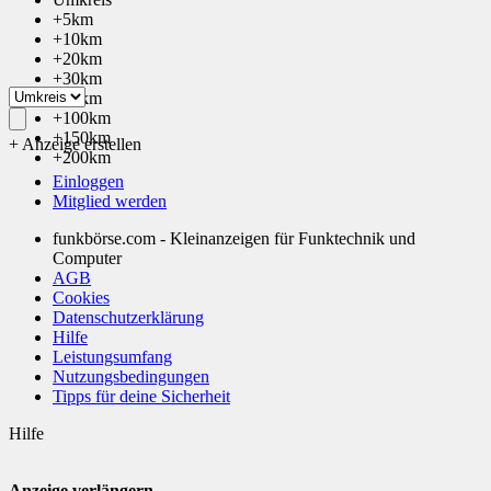
+5km
+10km
+20km
+30km
+50km
+100km
+150km
+ Anzeige erstellen
+200km
Einloggen
Mitglied werden
funkbörse.com - Kleinanzeigen für Funktechnik und
Computer
AGB
Cookies
Datenschutzerklärung
Hilfe
Leistungsumfang
Nutzungsbedingungen
Tipps für deine Sicherheit
Hilfe
Anzeige verlängern