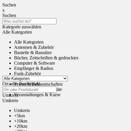
Suchen
x
Suchen
Kategorie auswählen
Alle Kategorien
Alle Kategorien
Antennen & Zubehör
Bauteile & Bausätze
Bücher, Zeitschriften & gedrucktes
Computer & Software
Empfänger & Radios
Funk-Zubehör
Tauschen & Schenken
Ort oder Postleitzahl
Teams & Bekanntschaften
Transceiver & Funkgeräte
Veranstaltungen & Kurse
Umkreis
Umkreis
Umkreis
+5km
+10km
+20km