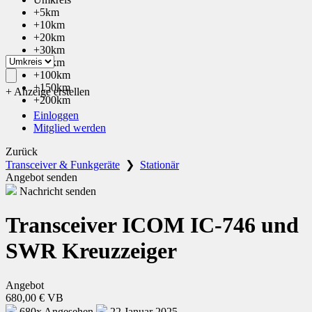
+5km
+10km
+20km
+30km
+50km
+100km
+150km
+ Anzeige erstellen
+200km
Einloggen
Mitglied werden
Zurück
Transceiver & Funkgeräte
❯
Stationär
Angebot senden
Nachricht senden
Transceiver ICOM IC-746 und
SWR Kreuzzeiger
Angebot
680,00 € VB
680x Angesehen
22 Januar 2025