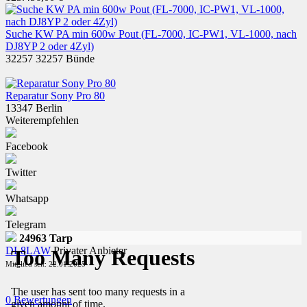
Suche KW PA min 600w Pout (FL-7000, IC-PW1, VL-1000, nach
DJ8YP 2 oder 4Zyl)
32257 32257 Bünde
Reparatur Sony Pro 80
13347 Berlin
Weiterempfehlen
Facebook
Twitter
Whatsapp
Telegram
24963 Tarp
DL8LAW
Privater Anbieter
Mitglied seit: 22.01.2025
0 Bewertungen