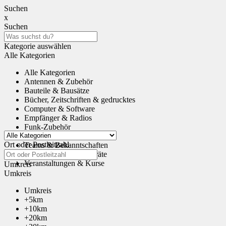
Suchen
x
Suchen
Kategorie auswählen
Alle Kategorien
Alle Kategorien
Antennen & Zubehör
Bauteile & Bausätze
Bücher, Zeitschriften & gedrucktes
Computer & Software
Empfänger & Radios
Funk-Zubehör
Tauschen & Schenken
Ort oder Postleitzahl
Teams & Bekanntschaften
Transceiver & Funkgeräte
Veranstaltungen & Kurse
Umkreis
Umkreis
Umkreis
+5km
+10km
+20km